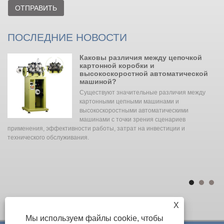
ОТПРАВИТЬ
ПОСЛЕДНИЕ НОВОСТИ
Каковы различия между цепочкой
картонной коробки и
высокоскоростной автоматической
ое
машиной?
н
Существуют значительные различия между
картонными цепными машинами и
к
высокоскоростными автоматическими
 а
машинами с точки зрения сценариев
применения, эффективности работы, затрат на инвестиции и
за
технического обслуживания. ‌‌
а
чи
ии
X
Мы используем файлы cookie, чтобы