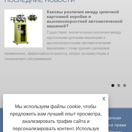
Каковы различия между цепочкой
картонной коробки и
высокоскоростной автоматической
ое
машиной?
н
Существуют значительные различия между
картонными цепными машинами и
к
высокоскоростными автоматическими
 а
машинами с точки зрения сценариев
применения, эффективности работы, затрат на инвестиции и
за
технического обслуживания. ‌‌
а
чи
ии
X
Мы используем файлы cookie, чтобы
предложить вам лучший опыт просмотра,
Copyright © 2023 Shenzhen Alpha Tech Co., Ltd. - Цепная
анализировать трафик сайта и
машина, нагревательная печь, лазерная машина - Все права
персонализировать контент. Используя